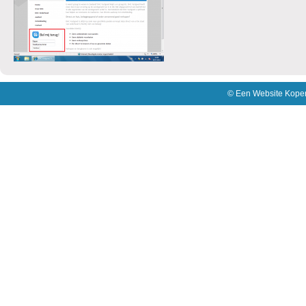
©
Een Website Kope