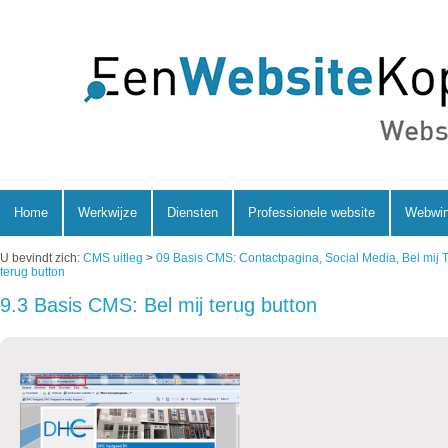
Home
Werkwijze
Diensten
Professionele website
Webwin
U bevindt zich:
CMS uitleg
>
09 Basis CMS: Contactpagina, Social Media, Bel mij 
terug button
9.3 Basis CMS: Bel mij terug button