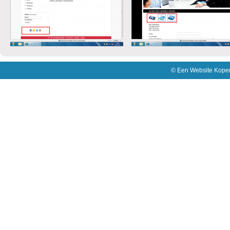
©
Een Website Kope